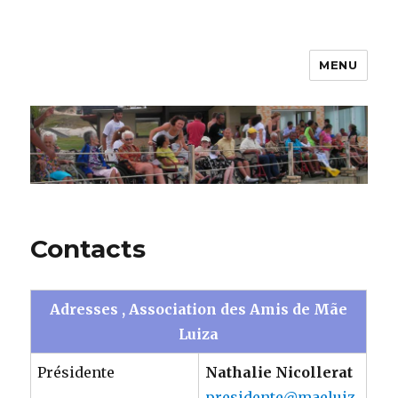
MENU
Mãe-Luiza
Contacts
Adresses , Association des Amis de Mãe
Luiza
Présidente
Nathalie Nicollerat
presidente@maeluiz