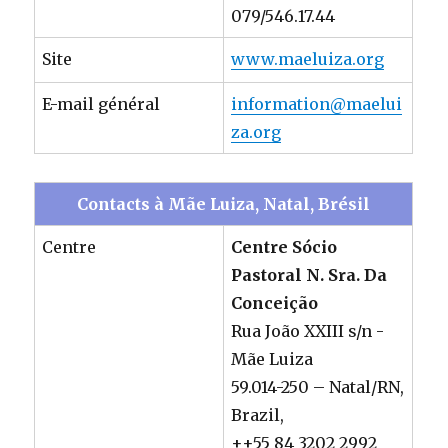
079/546.17.44
Site
www.maeluiza.org
E-mail général
information@maelui
za.org
Contacts à Mãe Luiza, Natal, Brésil
Centre
Centre Sócio
Pastoral N. Sra. Da
Conceição
Rua João XXIII s/n -
Mãe Luiza
59.014-250 – Natal/RN,
Brazil,
++55 84 3202 2992